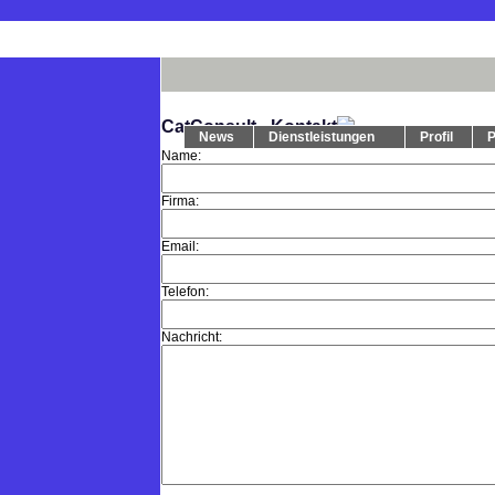
CatConsult - Kontakt
News
Dienstleistungen
Profil
P
Name:
Firma:
Email:
Telefon:
Nachricht: